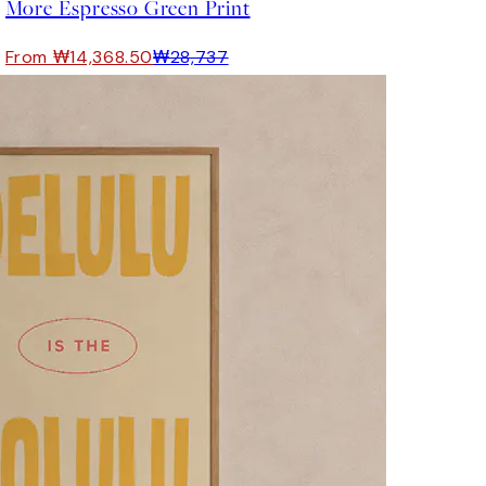
More Espresso Green Print
From ₩14,368.50
₩28,737