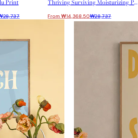
lu Print
Thriving Surviving Moisturizing Print
₩28,737
From ₩14,368.50
₩28,737