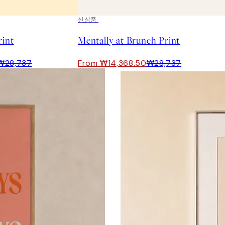
50%*
신상품
rint
Mentally at Brunch Print
₩28,737
From ₩14,368.50
₩28,737