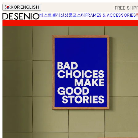
Skip
FREE SHIP
KOR
ENGLISH
to
베스트셀러
신상품
포스터
FRAMES & ACCESSORIES
main
content.