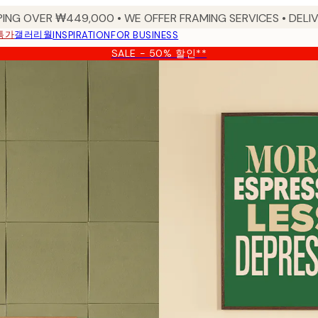
PING OVER ₩449,000 • WE OFFER FRAMING SERVICES • DELIV
특가
갤러리월
INSPIRATION
FOR BUSINESS
SALE - 50% 할인**