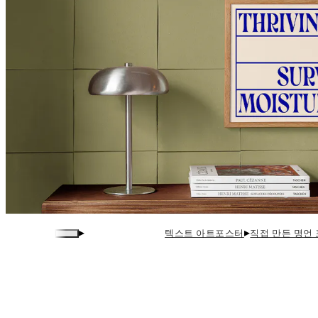
▸
▸
텍스트 아트포스터
직접 만든 명언