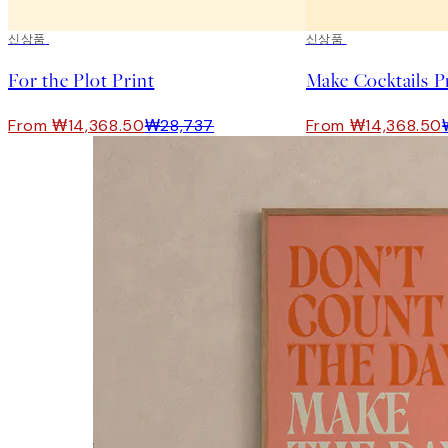
50%*
신상품
50%*
신상품
For the Plot Print
Make Cocktails P
From ₩14,368.50
₩28,737
From ₩14,368.50