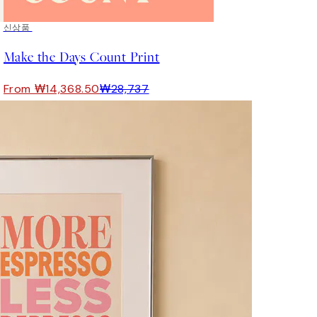
50%*
신상품
Make the Days Count Print
From ₩14,368.50
₩28,737