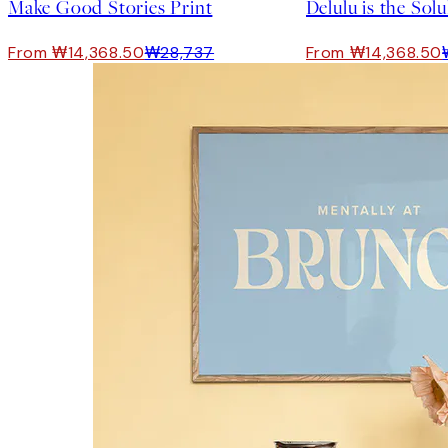
Make Good Stories Print
Delulu is the Solu
From ₩14,368.50
₩28,737
From ₩14,368.50