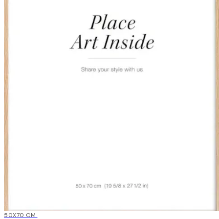
15%*
50X70 CM