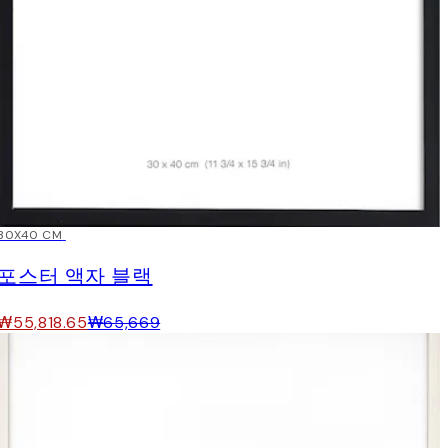
15%*
30X40 CM
포스터 액자 블랙
₩55,818.65
₩65,669