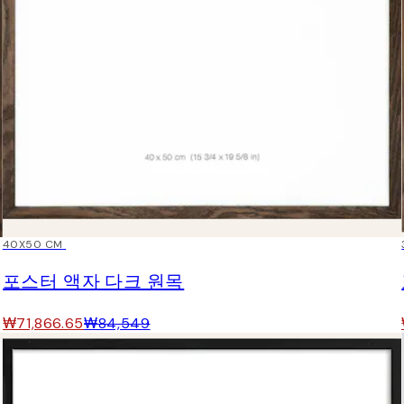
15%*
40X50 CM
포스터 액자 다크 원목
₩71,866.65
₩84,549