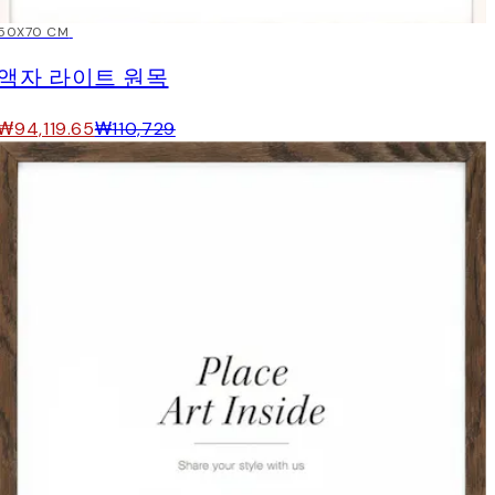
15%*
50X70 CM
액자 라이트 원목
₩94,119.65
₩110,729