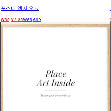
포스터 액자 오크
₩55,818.65
₩65,669