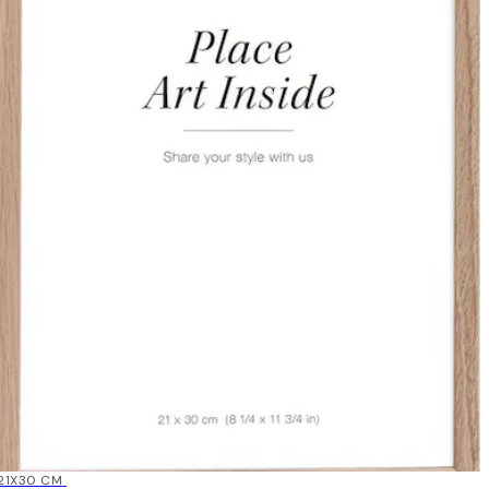
15%*
21X30 CM