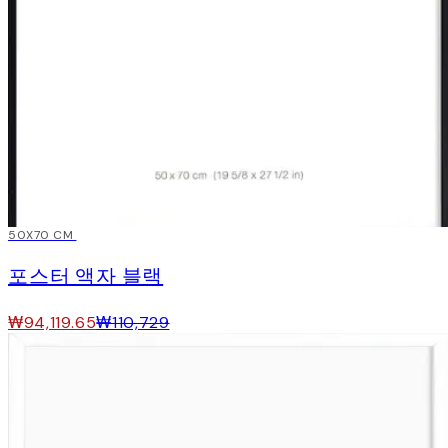
15%*
50X70 CM
포스터 액자 블랙
₩94,119.65
₩110,729