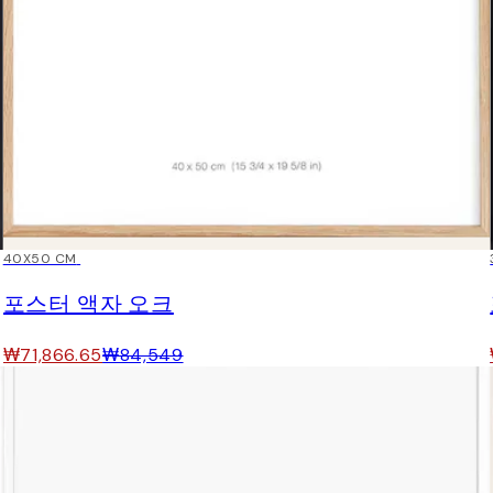
15%*
40X50 CM
포스터 액자 오크
₩71,866.65
₩84,549