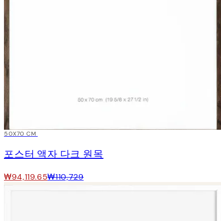
15%*
50X70 CM
포스터 액자 다크 원목
₩94,119.65
₩110,729