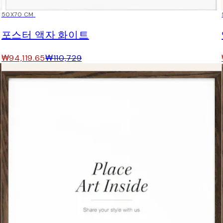
15%*
50X70 CM
포스터 액자 화이트
₩94,119.65
₩110,729