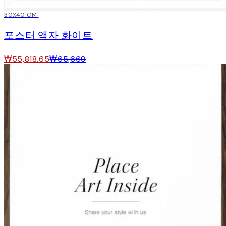
15%*
30X40 CM
포스터 액자 화이트
₩55,818.65
₩65,669