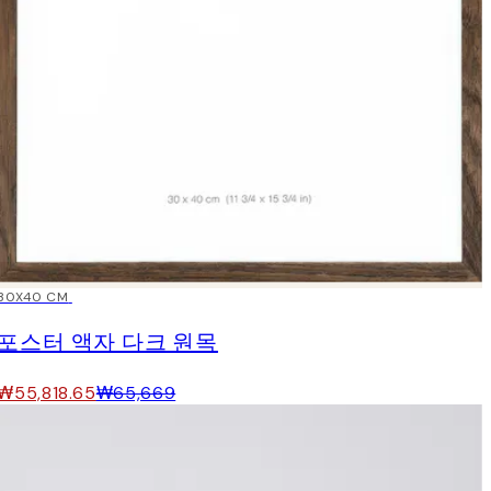
15%*
30X40 CM
포스터 액자 다크 원목
₩55,818.65
₩65,669