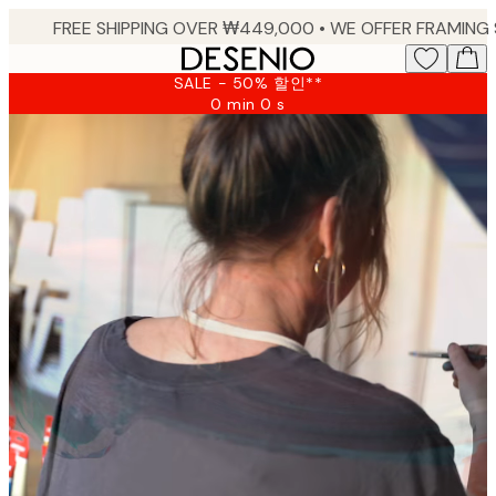
Skip
to
main
SALE - 50% 할인**
content.
0 min
0 s
Valid
until:
2026-
08-
10