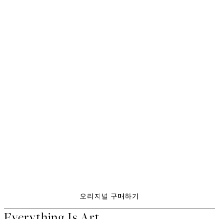
EVERYTHING IS ART
오리지널 아트워크
Sage & Clay 오리지널 아
오리지널 구매하기
Everything Is Art