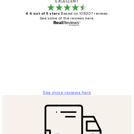
EXCELLENT
4.4 out of 5 stars
Based on 108307 reviews.
See some of the reviews here.
Verified buyer
Customer
Reviews
It's stunning!!! That’s exactly what I’ve
always wanted...❤️ Thank you.
15 1월
Jisu K
See more reviews here