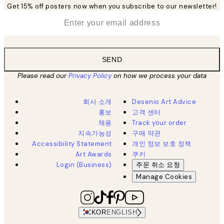
Get 15% off posters now when you subscribe to our newsletter!
*
Email
SEND
Please read our
Privacy Policy
on how we process your data
회사 소개
Desenio Art Advice
홍보
고객 센터
채용
Track your order
지속가능성
구매 약관
Accessibility Statement
개인 정보 보호 정책
Art Awards
쿠키
Login (Business)
주문 취소 요청
Manage Cookies
KOR
ENGLISH