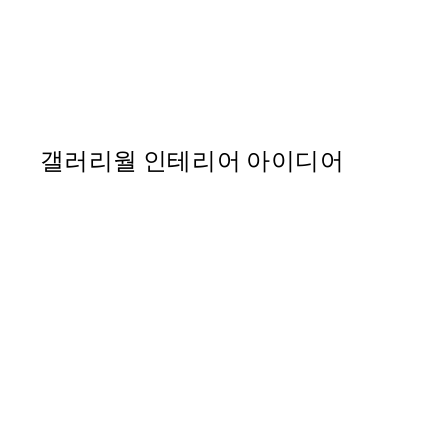
50%*
Kokeshi Print
From ₩20,556
₩41,112
갤러리월 인테리어 아이디어