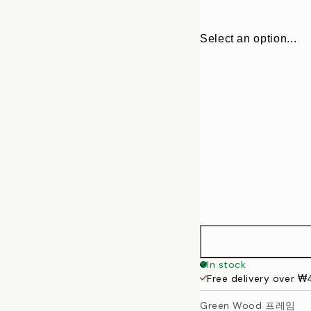
Select an option...
30x40 cm
In stock
Free delivery over 
50x70 cm
Green Wood 프레임