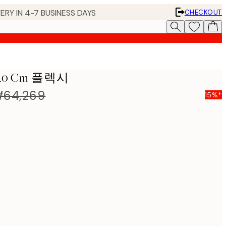
ERY IN 4-7 BUSINESS DAYS
CHECKOUT
40 Cm 플렉시
64,269
15%*