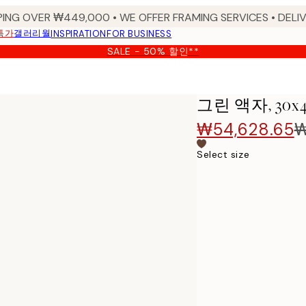
PING OVER ₩449,000 • WE OFFER FRAMING SERVICES • DELIV
특가
갤러리월
INSPIRATION
FOR BUSINESS
SALE - 50% 할인**
그린 액자, 30x
₩54,628.65
₩
Select size