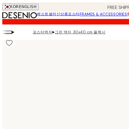
Skip
FREE SHIP
KOR
ENGLISH
to
베스트셀러
신상품
포스터
FRAMES & ACCESSORIES
main
content.
▸
▸
포스터액자
그린 액자, 30x40 cm 플렉시