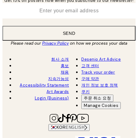
Get 15% off posters now when you subscribe to our newsletter!
*
Email
SEND
Please read our
Privacy Policy
on how we process your data
회사 소개
Desenio Art Advice
홍보
고객 센터
채용
Track your order
지속가능성
구매 약관
Accessibility Statement
개인 정보 보호 정책
Art Awards
쿠키
Login (Business)
주문 취소 요청
Manage Cookies
KOR
ENGLISH