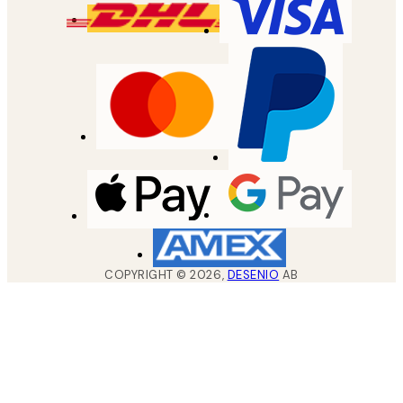
COPYRIGHT ©
2026
,
DESENIO
AB