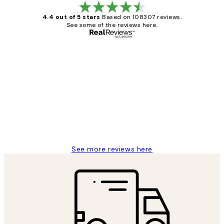
4.4 out of 5 stars
Based on 108307 reviews.
See some of the reviews here.
Verified buyer
Customer
Reviews
It's stunning!!! That’s exactly what I’ve
always wanted...❤️ Thank you.
15 1월
Jisu K
See more reviews here