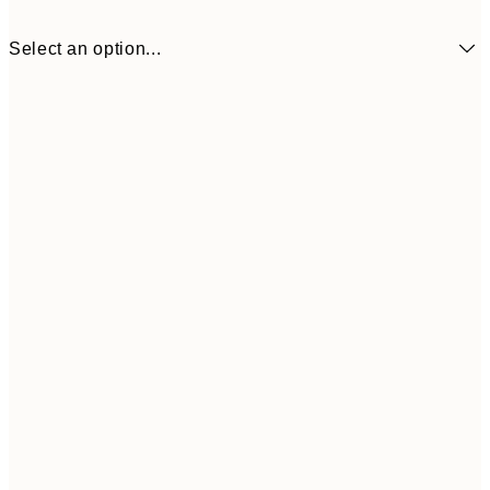
Select an option...
50x50 cm
₩68,
Frame