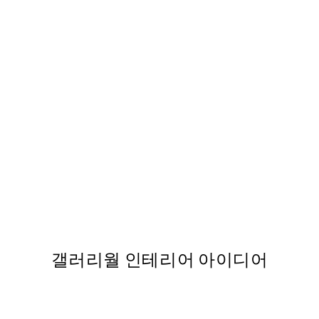
50%*
nt
Contemporary Abstract N
From ₩19,181.50
₩38,363
갤러리월 인테리어 아이디어