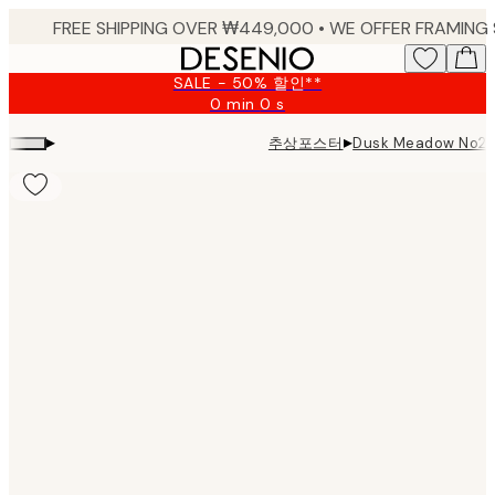
Skip
to
main
SALE - 50% 할인**
content.
0 min
0 s
Valid
until:
▸
▸
추상포스터
Dusk Meadow No2 P
2026-
08-
09
Product
images