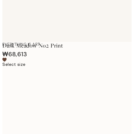
EVERYTHING IS ART
Dusk Meadow No2 Print
₩68,613
Select size