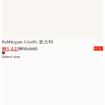
Bubblegum Giraffe 포스터
₩5,431
₩10,862
50%*
Select size