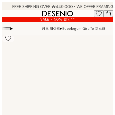
Skip
to
main
SALE - 50% 할인**
content.
▸
▸
키즈 월아트
Bubblegum Giraffe 포스터
Product
images