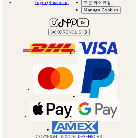
Login (Business)
주문 취소 요청
Manage Cookies
KOR
ENGLISH
COPYRIGHT ©
2026
,
DESENIO
AB