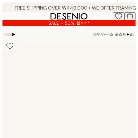
Skip
to
main
SALE - 50% 할인**
content.
▸
▸
바우하우스 포스터
Bau
Product
images