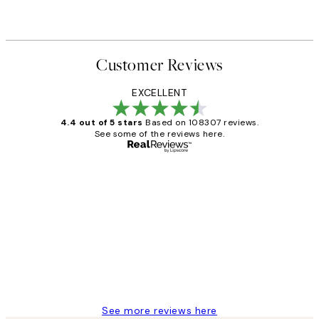
Customer Reviews
EXCELLENT
4.4 out of 5 stars
Based on 108307 reviews.
See some of the reviews here.
Verified buyer
Customer
Reviews
It's stunning!!! That’s exactly what I’ve
always wanted...❤️ Thank you.
15 1월
Jisu K
See more reviews here