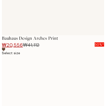
Bauhaus Design Arches Print
₩20,556
₩41,112
50%*
Select size