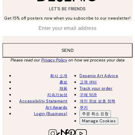
LET’S BE FRIENDS
Get 15% off posters now when you subscribe to our newsletter!
*
Email
SEND
Please read our
Privacy Policy
on how we process your data
회사 소개
Desenio Art Advice
홍보
고객 센터
채용
Track your order
지속가능성
구매 약관
Accessibility Statement
개인 정보 보호 정책
Art Awards
쿠키
Login (Business)
주문 취소 요청
Manage Cookies