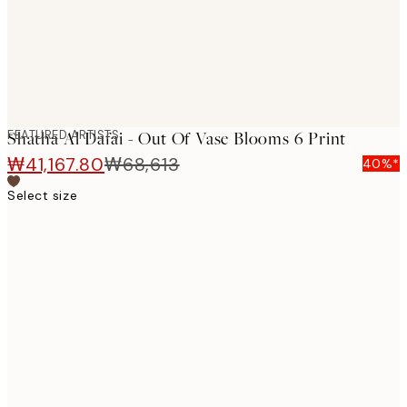
FEATURED ARTISTS
Shatha Al Dafai - Out Of Vase Blooms 6 Print
₩41,167.80
₩68,613
40%*
Select size