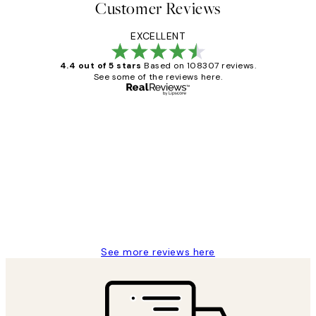
Customer Reviews
EXCELLENT
4.4 out of 5 stars
Based on 108307 reviews.
See some of the reviews here.
Verified buyer
Customer
Reviews
It's stunning!!! That’s exactly what I’ve
always wanted...❤️ Thank you.
15 1월
Jisu K
See more reviews here