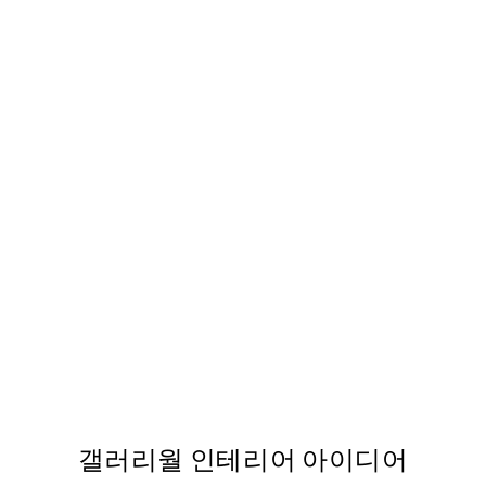
50%*
 It Here Print
Framed Wildflowers Print
,863
From ₩5,431
₩10,862
갤러리월 인테리어 아이디어