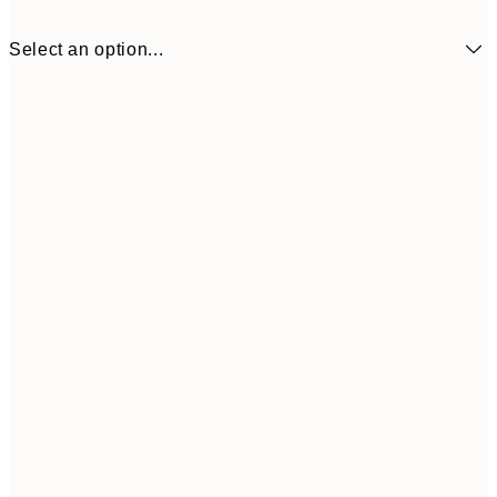
Select an option...
₩41,167
50x50 cm
₩68
Frame