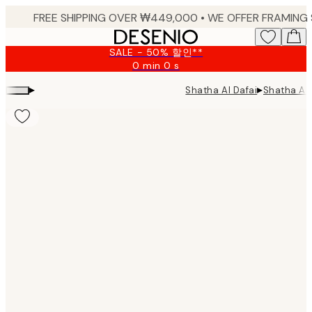
Skip
to
main
SALE - 50% 할인**
content.
0 min
0 s
Valid
until:
▸
▸
Shatha Al Dafai
Shatha Al 
2026-
08-
09
Product
images