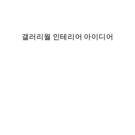
t
Yuzu Fruit Market Print
From ₩20,556
₩41,112
갤러리월 인테리어 아이디어