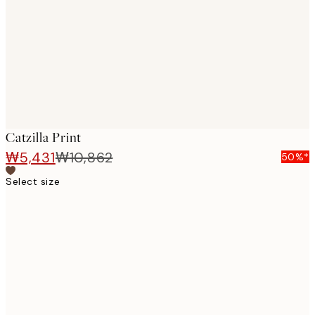
images
Catzilla Print
₩5,431
₩10,862
50%*
Select size