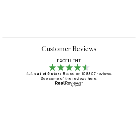
Customer Reviews
EXCELLENT
4.4 out of 5 stars
Based on 108307 reviews.
See some of the reviews here.
Verified buyer
Customer
Reviews
It's stunning!!! That’s exactly what I’ve
always wanted...❤️ Thank you.
15 1월