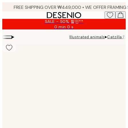
Skip
to
main
SALE - 50% 할인**
content.
0 min
0 s
Valid
until:
▸
▸
Illustrated animals
Catzilla Pr
2026-
08-
10
Product