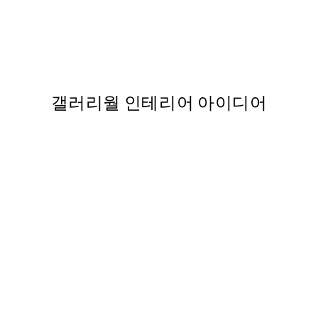
50%*
Wave Crush 포스터
,737
From ₩20,556
₩41,112
갤러리월 인테리어 아이디어