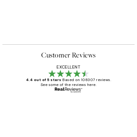
Customer Reviews
EXCELLENT
4.4 out of 5 stars
Based on 108307 reviews.
See some of the reviews here.
Verified buyer
Customer
Reviews
It's stunning!!! That’s exactly what I’ve
always wanted...❤️ Thank you.