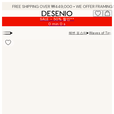
Skip
to
main
SALE - 50% 할인**
content.
0 min
0 s
Valid
until:
▸
▸
해변 포스터
Waves of Time 
2026-
08-
09
Product