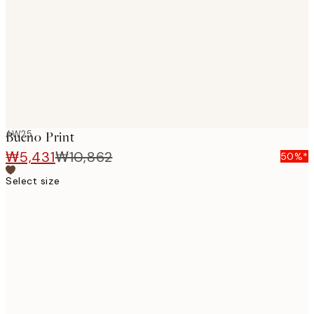
images
AW25
Bueno Print
₩5,431
₩10,862
50%*
Select size