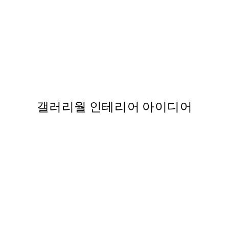
40%*
FEATURED ARTISTS
 포스터
Giselle Dekel – Pink Medit
,737
From ₩32,917.80
₩54,863
갤러리월 인테리어 아이디어