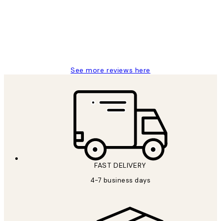
It's stunning!!! That’s exactly what I’ve
always wanted...❤️ Thank you.
15 1월
Jisu K
See more reviews here
FAST DELIVERY
4-7 business days