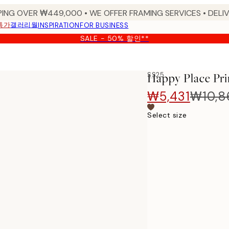
PING OVER ₩449,000 • WE OFFER FRAMING SERVICES • DELIV
특가
갤러리월
INSPIRATION
FOR BUSINESS
SALE - 50% 할인**
SS25
Happy Place Pri
₩5,431
₩10,8
Select size