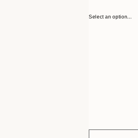
Select an option...
Frame
13x18 cm
options
21x30 cm