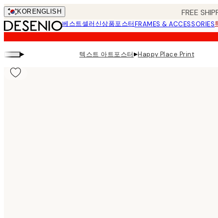
Skip
FREE SHIP
KOR
ENGLISH
to
베스트셀러
신상품
포스터
FRAMES & ACCESSORIES
main
content.
▸
▸
텍스트 아트포스터
Happy Place Print