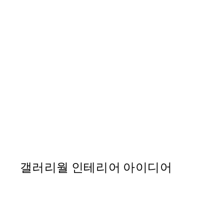
50%*
Abstract Pink Shapes No1 P
From ₩20,556
₩41,112
갤러리월 인테리어 아이디어