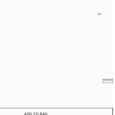
₩5,431
₩10,862
₩14,368.50
₩28,737
ADD TO BAG