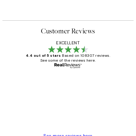
Customer Reviews
EXCELLENT
4.4 out of 5 stars
Based on 108307 reviews.
See some of the reviews here.
Verified buyer
Customer
Reviews
It's stunning!!! That’s exactly what I’ve
always wanted...❤️ Thank you.
15 1월
Jisu K
See more reviews here