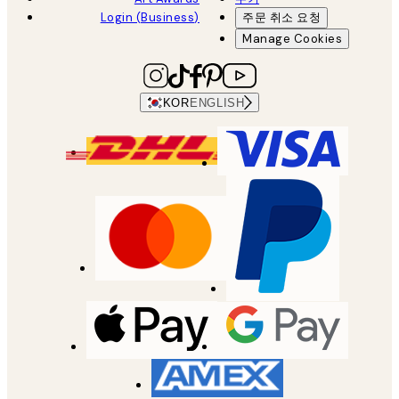
Login (Business)
주문 취소 요청
Manage Cookies
KOR
ENGLISH