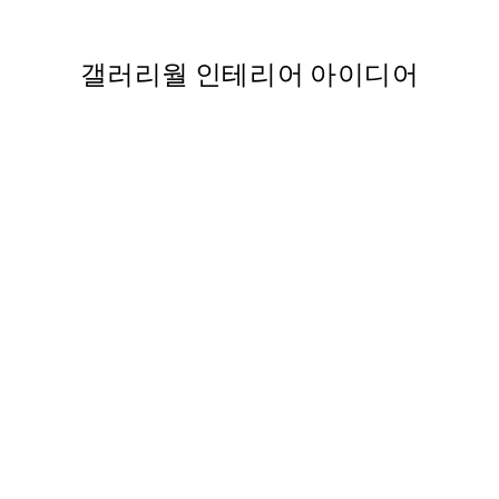
From ₩32,917.80
₩54,863
,737
갤러리월 인테리어 아이디어