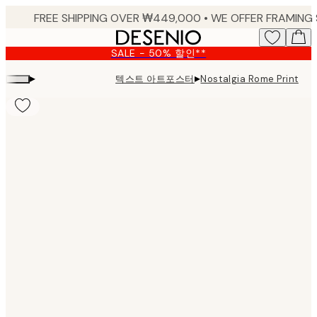
Skip
to
main
SALE - 50% 할인**
content.
▸
▸
텍스트 아트포스터
Nostalgia Rome Print
Product
images