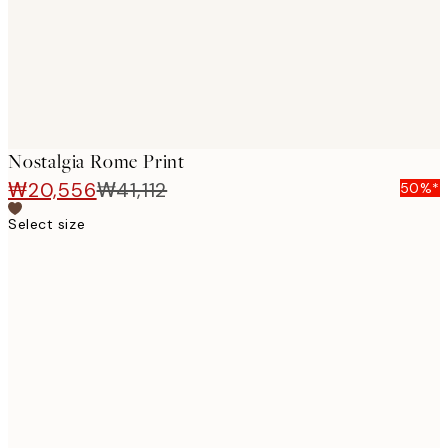
Nostalgia Rome Print
₩20,556
₩41,112
50%*
Select size