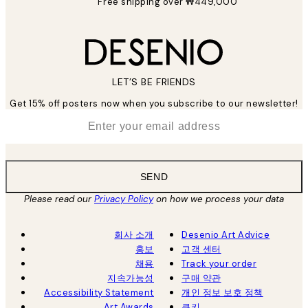
Free shipping over ₩449,000
LET’S BE FRIENDS
Get 15% off posters now when you subscribe to our newsletter!
*
Email
SEND
Please read our
Privacy Policy
on how we process your data
회사 소개
Desenio Art Advice
홍보
고객 센터
채용
Track your order
지속가능성
구매 약관
Accessibility Statement
개인 정보 보호 정책
Art Awards
쿠키