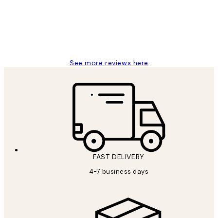
always wanted...❤️ Thank you.
15 1월
Jisu K
See more reviews here
FAST DELIVERY
4-7 business days