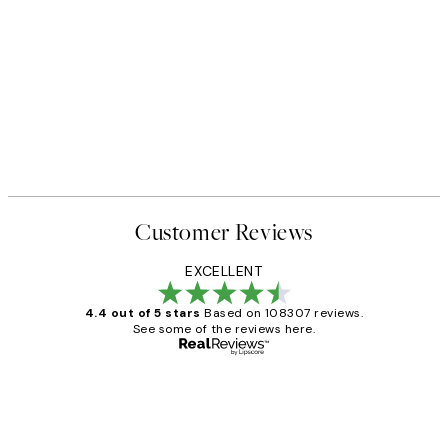
Customer Reviews
EXCELLENT
4.4 out of 5 stars
Based on 108307 reviews.
See some of the reviews here.
Verified buyer
Customer
Reviews
It's stunning!!! That’s exactly what I’ve