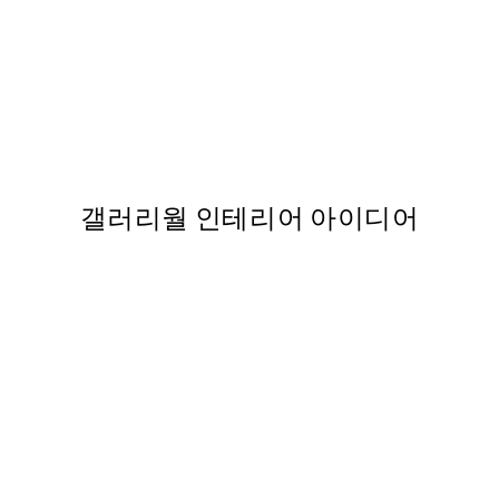
50%*
STUDIO COLLECTION
nt
Morning Ritual Print
From ₩19,181.50
₩38,363
갤러리월 인테리어 아이디어