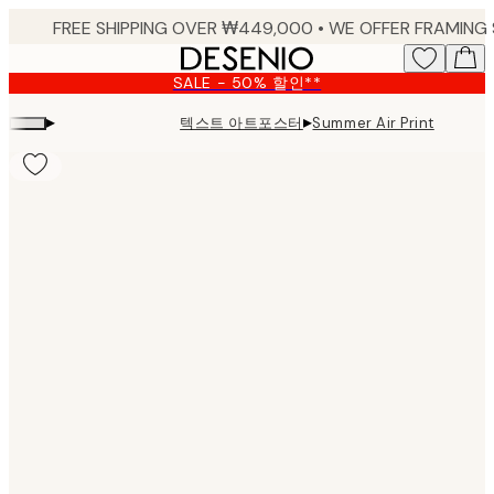
Skip
to
main
SALE - 50% 할인**
content.
▸
▸
텍스트 아트포스터
Summer Air Print
Product