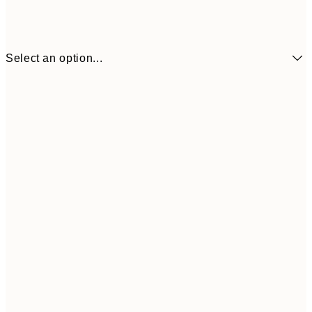
Select an option...
21x30 cm
₩28,
30x40 cm
₩41,