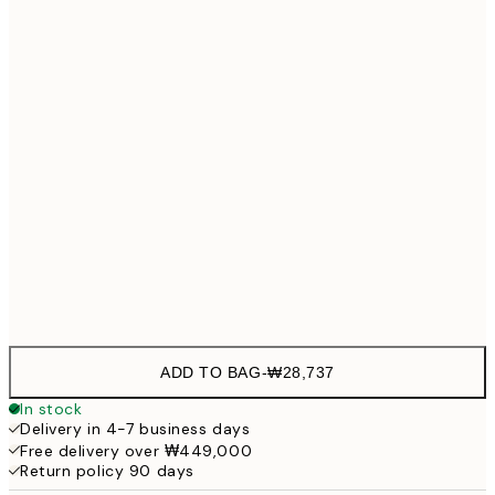
40x50 cm
₩54,
50x50 cm
₩54,
50x70 cm
₩68,
70x100 cm
₩82,
Frame
options
ADD TO BAG
-
₩28,737
In stock
Delivery in 4-7 business days
Free delivery over ₩449,000
Return policy 90 days