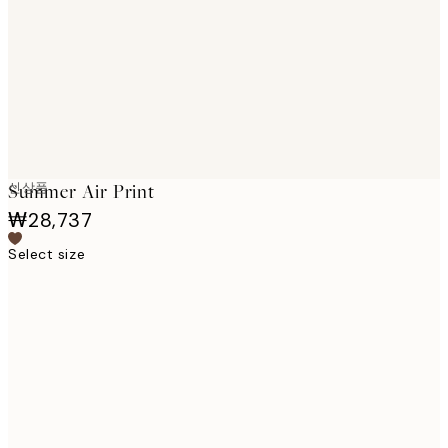
images
신상품
Summer Air Print
₩28,737
Select size