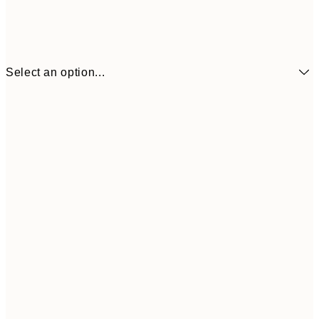
Select an option...
₩14,368
21x30 cm
₩28