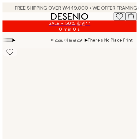
Skip
to
main
SALE - 50% 할인**
content.
0 min
0 s
Valid
until:
▸
▸
텍스트 아트포스터
There's No Place Print
2026-
08-
09
Product