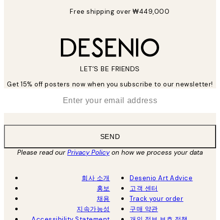
Free shipping over ₩449,000
LET’S BE FRIENDS
Get 15% off posters now when you subscribe to our newsletter!
*
Email
SEND
Please read our
Privacy Policy
on how we process your data
회사 소개
Desenio Art Advice
홍보
고객 센터
채용
Track your order
지속가능성
구매 약관
Accessibility Statement
개인 정보 보호 정책