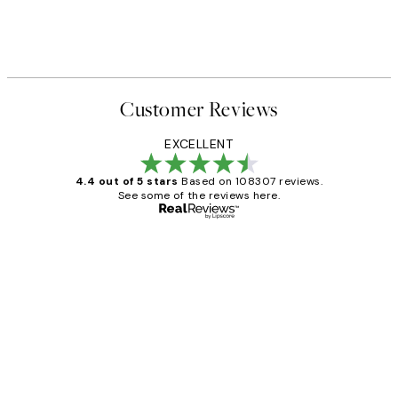
act No2 포스터
Watercolor Seaweed No1 Pri
From ₩14,368.50
₩28,737
363
Customer Reviews
EXCELLENT
4.4 out of 5 stars
Based on 108307 reviews.
See some of the reviews here.
Verified buyer
Customer
Reviews
It's stunning!!! That’s exactly what I’ve
always wanted...❤️ Thank you.
15 1월
Jisu K