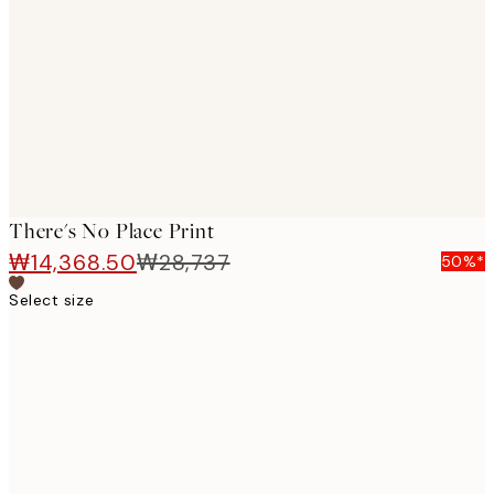
images
There's No Place Print
₩14,368.50
₩28,737
50%*
Select size