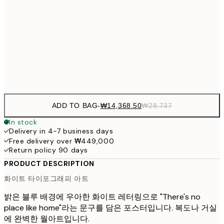
₩20,
30x40 cm
₩41
₩34,306
50x70 cm
₩68
Frame
options
ADD TO BAG
-
₩14,368.50
₩28,737
In stock
Delivery in 4-7 business days
Free delivery over ₩449,000
Return policy 90 days
PRODUCT DESCRIPTION
화이트 타이포그래피 아트
밝은 블루 배경에 우아한 화이트 레터링으로 "There's no
place like home"라는 문구를 담은 포스터입니다. 복도나 거실
에 완벽한 월아트입니다.