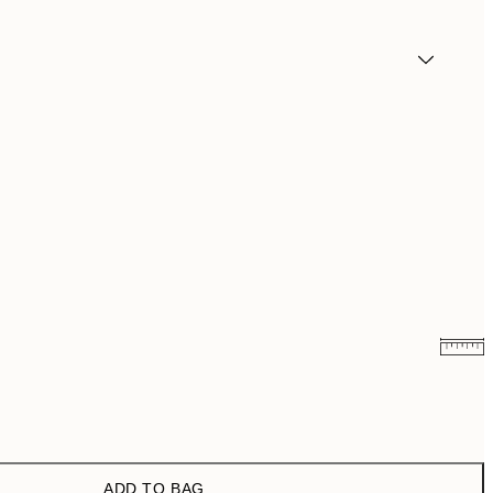
₩20,556
₩41,112
₩27,431.50
₩54,863
ADD TO BAG