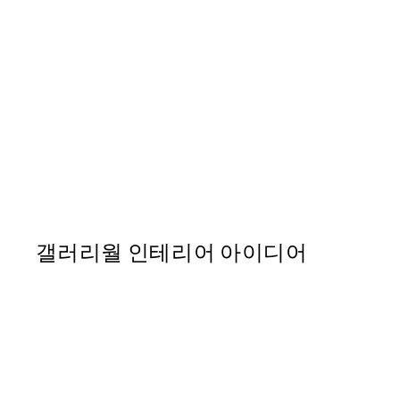
50%*
Dogue No2 Print
From ₩5,431
₩10,862
갤러리월 인테리어 아이디어