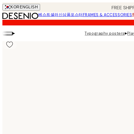
Skip
FREE SHIP
KOR
ENGLISH
to
베스트셀러
신상품
포스터
FRAMES & ACCESSORIES
main
content.
▸
▸
Typography posters
Pla