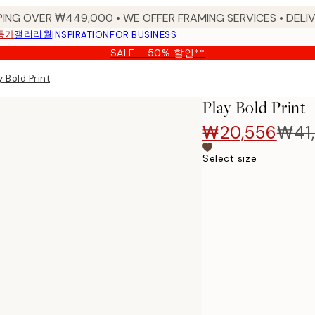
PING OVER ₩449,000 • WE OFFER FRAMING SERVICES • DELIV
특가
갤러리월
INSPIRATION
FOR BUSINESS
SALE - 50% 할인**
y Bold Print
Play Bold Print
₩20,556
₩41,
Select size