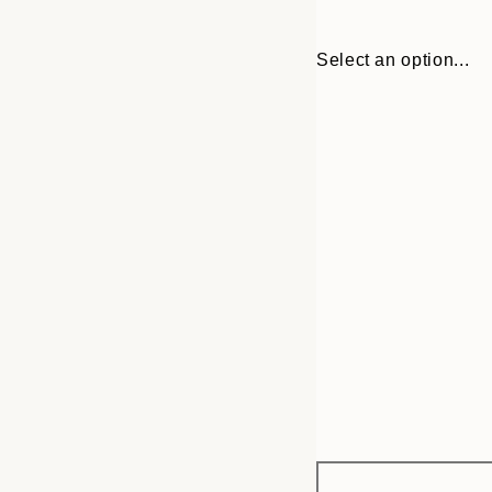
Select an option...
Frame
30x40 cm
options
40x50 cm