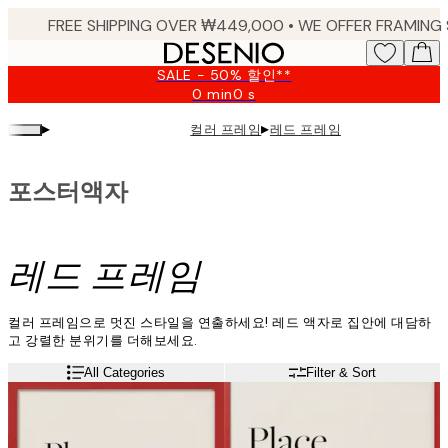
Skip
to
main
SALE - 50% 할인**
content.
0 min
0 s
Valid
until:
▸
▸
컬러 프레임
레드 프레임
2026-
08-
09
포스터액자
레드 프레임
컬러 프레임으로 멋진 스타일을 연출하세요! 레드 액자로 집안에 대담하
고 강렬한 분위기를 더해보세요.
All Categories
Filter & Sort