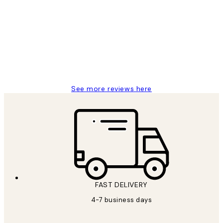
Reviews
It's stunning!!! That’s exactly what I’ve
always wanted...❤️ Thank you.
15 1월
Jisu K
See more reviews here
FAST DELIVERY
4-7 business days