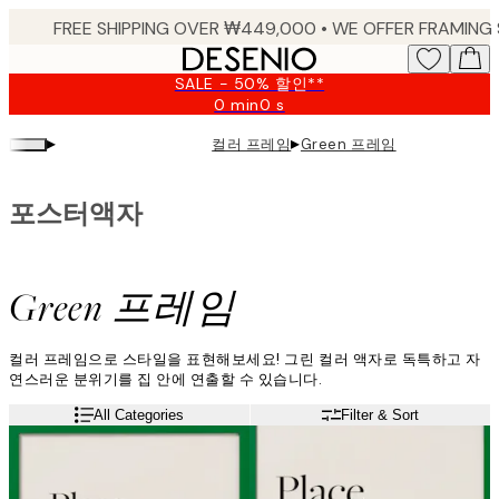
Skip
to
main
SALE - 50% 할인**
content.
0 min
0 s
Valid
until:
▸
▸
컬러 프레임
Green 프레임
2026-
08-
09
포스터액자
Green 프레임
컬러 프레임으로 스타일을 표현해보세요! 그린 컬러 액자로 독특하고 자
연스러운 분위기를 집 안에 연출할 수 있습니다.
All Categories
Filter & Sort