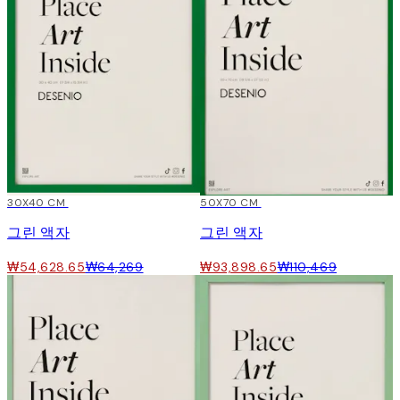
15%*
30X40 CM
15%*
50X70 CM
그린 액자
그린 액자
₩54,628.65
₩64,269
₩93,898.65
₩110,469