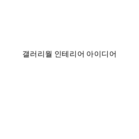
50%*
AW25
ers On Horses Print
Cyprián Majerník - Landscap
₩27,431.50
₩54,863
갤러리월 인테리어 아이디어