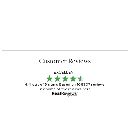
Customer Reviews
EXCELLENT
4.4 out of 5 stars
Based on 108307 reviews.
See some of the reviews here.
Verified buyer
Customer
Reviews
It's stunning!!! That’s exactly what I’ve
always wanted...❤️ Thank you.