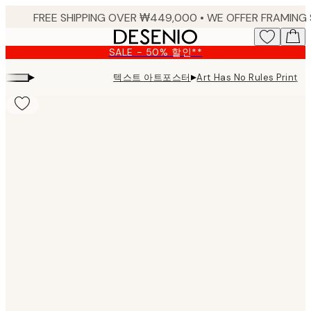
Skip
to
main
SALE - 50% 할인**
content.
▸
▸
텍스트 아트포스터
Art Has No Rules Print
Product
images