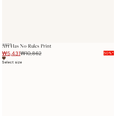
AW25
Art Has No Rules Print
₩5,431
₩10,862
50%*
Select size